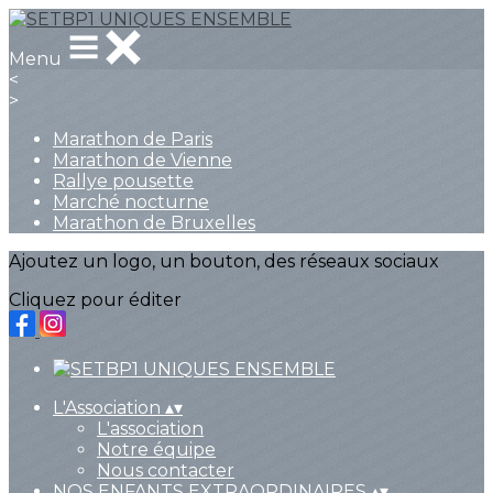
Menu
<
>
Marathon de Paris
Marathon de Vienne
Rallye pousette
Marché nocturne
Marathon de Bruxelles
Ajoutez un logo, un bouton, des réseaux sociaux
Cliquez pour éditer
L'Association
▴
▾
L'association
Notre équipe
Nous contacter
NOS ENFANTS EXTRAORDINAIRES
▴
▾